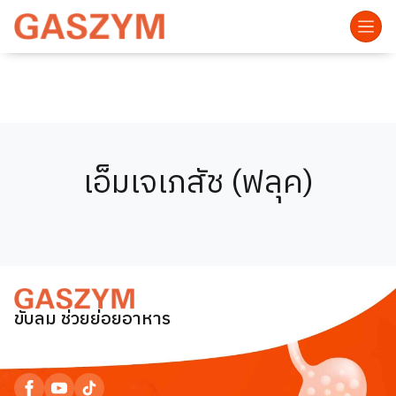
เอ็มเจเภสัช (ฟลุค)
ขับลม ช่วยย่อยอาหาร