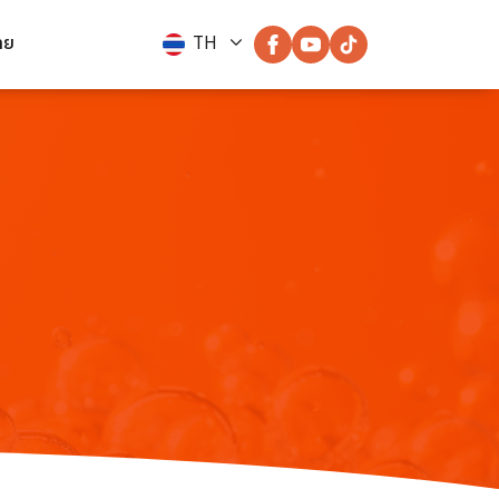
าย
TH