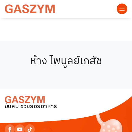
ห้าง ไพบูลย์เภสัช
ขับลม ช่วยย่อยอาหาร