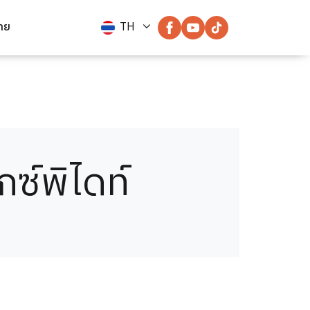
่าย
TH
กซ์พิไดท์