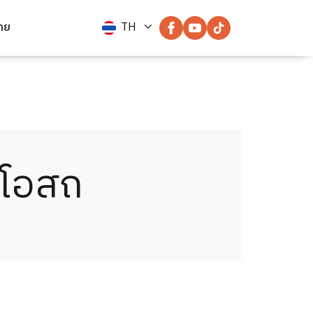
่าย
TH
ัยโอสถ