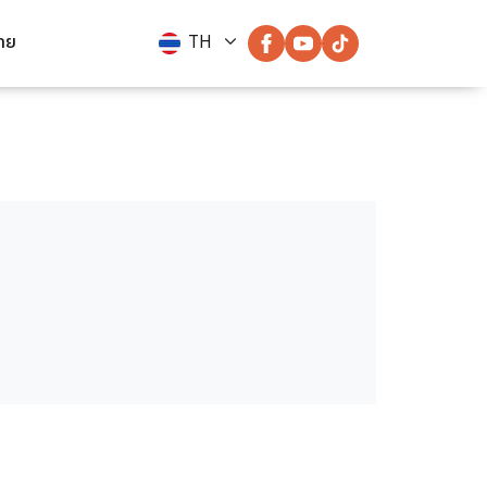
่าย
TH