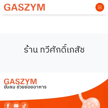
ร้าน ทวีศักดิ์เภสัช
ขับลม ช่วยย่อยอาหาร