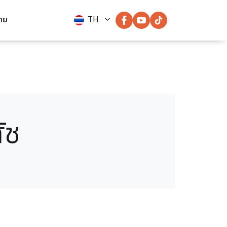
่าย
TH
ัช