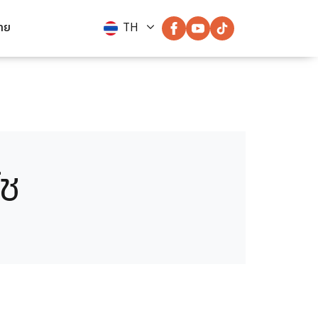
่าย
TH
ัช