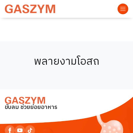
พลายงามโอสถ
ขับลม ช่วยย่อยอาหาร