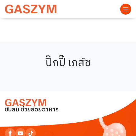
ปิ๊กปี๊ เภสัช
ขับลม ช่วยย่อยอาหาร