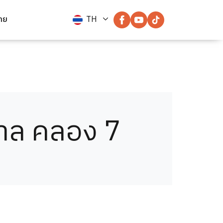
่าย
TH
าล คลอง 7