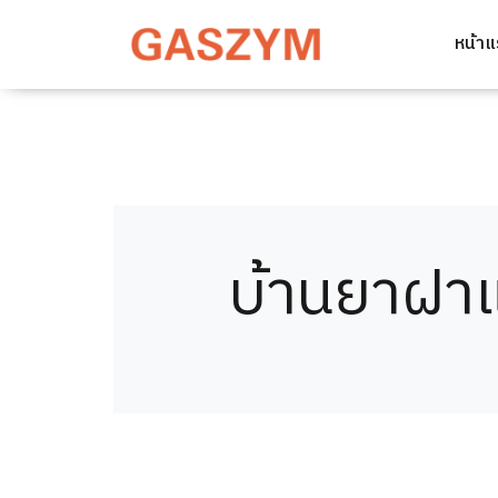
หน้า
บ้านยาฝา