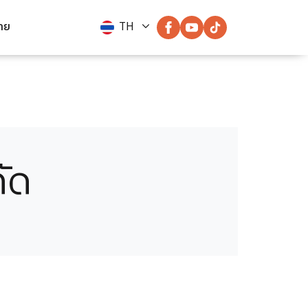
่าย
TH
ัด