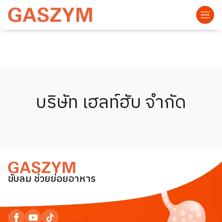
บริษัท เฮลท์ฮับ จำกัด
ขับลม ช่วยย่อยอาหาร