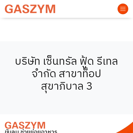
บริษัท เซ็นทรัล ฟู้ด รีเทล
จำกัด สาขาท็อป
สุขาภิบาล 3
ขับลม ช่วยย่อยอาหาร