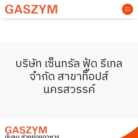
บริษัท เซ็นทรัล ฟู้ด รีเทล
จำกัด สาขาท็อปส์
นครสวรรค์
ขับลม ช่วยย่อยอาหาร