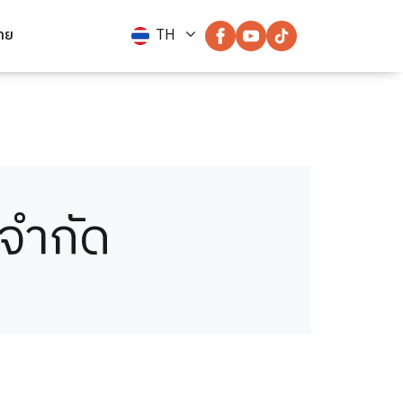
่าย
TH
 จำกัด