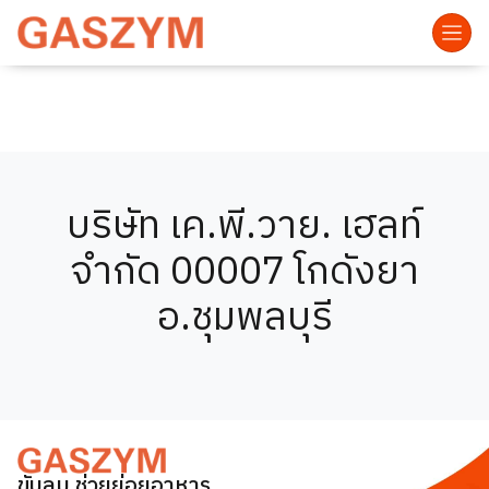
บริษัท เค.พี.วาย. เฮลท์
จำกัด 00007 โกดังยา
อ.ชุมพลบุรี
ขับลม ช่วยย่อยอาหาร