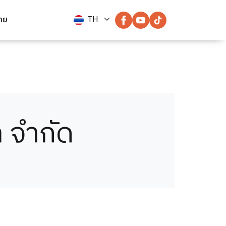
่าย
TH
ล จำกัด