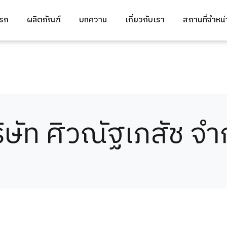
แรก
ผลิตภัณฑ์
บทความ
เกี่ยวกับเรา
สถานที่จำหน
ิษัท ศิวณัฐเภสัช จำ