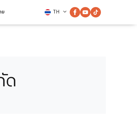
่าย
TH
กัด