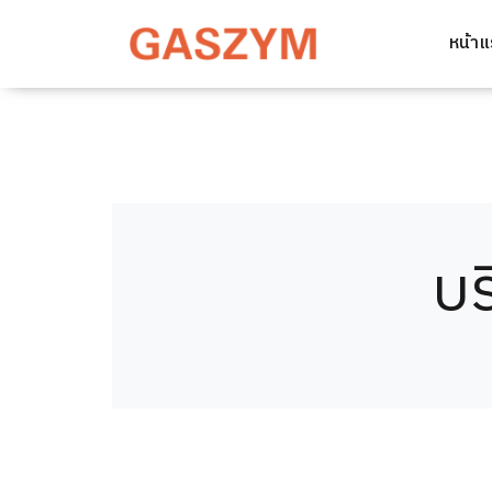
หน้า
บร