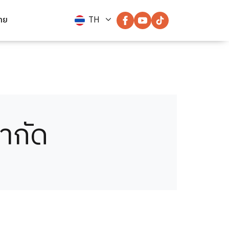
่าย
TH
จำกัด