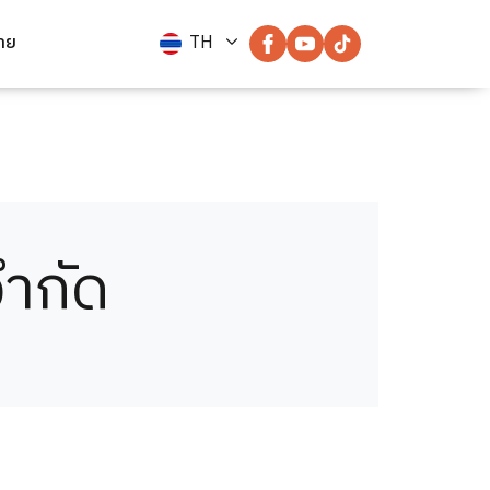
่าย
TH
จำกัด