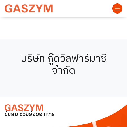
บริษัท กู๊ดวิลฟาร์มาซี
จำกัด
ขับลม ช่วยย่อยอาหาร