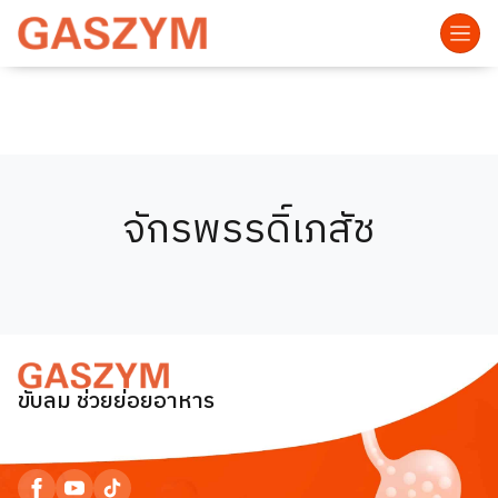
จักรพรรดิ์เภสัช
ขับลม ช่วยย่อยอาหาร